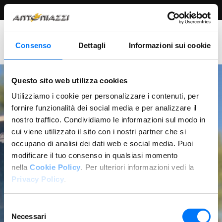
Privacy
Cookies
Chiedi un
policy
policy
preventivo
Consenso
Dettagli
Informazioni sui cookie
Questo sito web utilizza cookies
Chi è A.T.A.
Utilizziamo i cookie per personalizzare i contenuti, per
fornire funzionalità dei social media e per analizzare il
Servizi
nostro traffico. Condividiamo le informazioni sul modo in
cui viene utilizzato il sito con i nostri partner che si
Noleggio Autobus
Privacy Policy
Viaggi turistici
occupano di analisi dei dati web e social media. Puoi
modificare il tuo consenso in qualsiasi momento
Noleggio Auto
Gite di istruzione
ai sensi del Regolamento Europeo N. 2016/679
nella
Cookie Policy
. Per ulteriori informazioni vedi la
Privacy Policy
.
Contatti
Eventi privati
Servizi Transfer
Selezione
Necessari
del