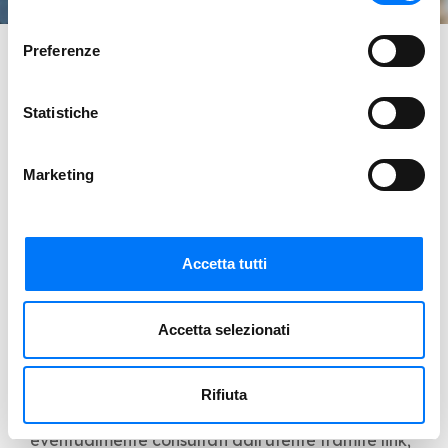
Servizi Taxi
consenso
Preferenze
Servizi Scolastici
Statistiche
Privacy policy
Marketing
AI SENSI DEL REGOLAMENTO EUROPEO N.
2016/679 (General Data Protection Regulation)
Accetta tutti
In questa pagina vengo descritte le modalità in
cui vengono raccolti, utilizzati, divulgati e
memorizzati i Dati Personali degli Utenti che
Accetta selezionati
consultano solo il sito ata-antoniazzi.it
appartenente a A.T.A. di Antoniazzi Giuseppe & C.
Rifiuta
s.n.c.. L'informativa non riguarda altri siti web
eventualmente consultati dall'utente tramite link;